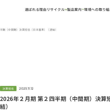
選ばれる理由
リサイクル
製品案内
環境への取り組
２四半期（中間期）決算短信〔日本基準〕（連結）
決算短信
2025.11.12
2026年２月期 第２四半期（中間期）決
結）