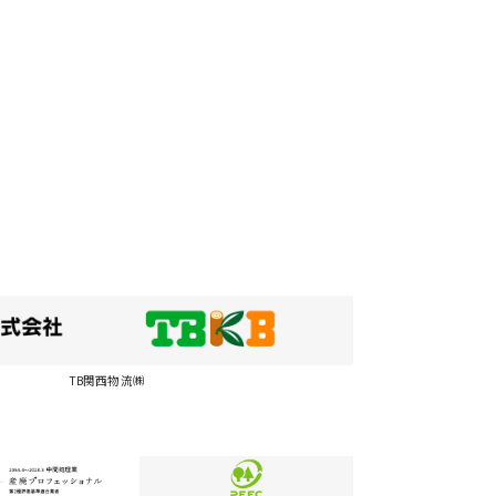
TB関西物流㈱