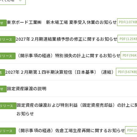
東京ボード工業㈱ 新木場工場 夏季受入休業のお知らせ
PDF(107KB
らせ
2027年２月期連結業績予想の修正に関するお知らせ
PDF(125K
リリース
（開示事項の経過）特別損失の計上に関するお知らせ
PDF(96K
リリース
2027年２月期第１四半期決算短信〔日本基準〕（連結）
PDF(567KB
信
固定資産譲渡の説明
らせ
固定資産の譲渡および特別利益（固定資産売却益）の計上に
リリース
お知らせ
（開示事項の経過）佐倉工場生産再開に関するお知らせ
PDF(
リリース