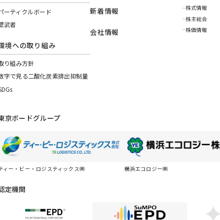
株式情報
新着情報
パーティクルボード
株主総会
壁武者
株価情報
会社情報
環境への取り組み
取り組み方針
数字で見る二酸化炭素排出抑制量
SDGs
東京ボードグループ
ティー・ビー・ロジスティックス㈱
横浜エコロジー㈱
認定機関