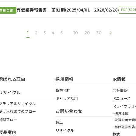
有価証券報告書ー第81期(2025/04/01ー2026/02/28)
PDF(590
券報告書
>
1
2
3
4
5
10
20
30
選ばれる理由
採用情報
IR情報
新卒採用
会社情報
リサイクル
キャリア採用
IRニュース
マテリアルリサイクル
IRライブラリ
お問い合わせ
受け入れまでのフロー
決算短信
処理フロー
決算説明会資
製品
有価証券報告
リサイクル
製品案内
株式