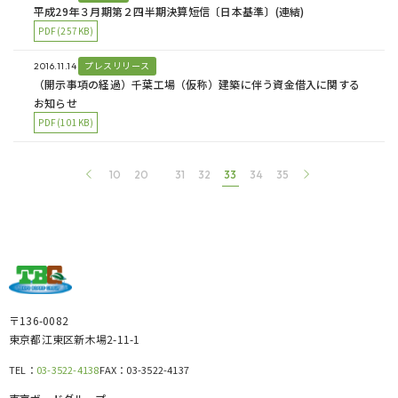
平成29年３月期第２四半期決算短信〔日本基準〕(連結)
PDF(257KB)
プレスリリース
2016.11.14
（開示事項の経過）千葉工場（仮称）建築に伴う資金借入に関する
お知らせ
PDF(101KB)
<
10
20
31
32
33
34
35
>
〒136-0082
東京都江東区新木場2-11-1
TEL：
03-3522-4138
FAX：
03-3522-4137