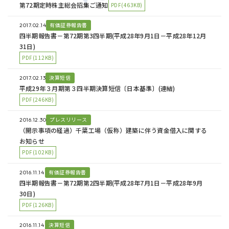
第72期定時株主総会招集ご通知
PDF(463KB)
有価証券報告書
2017.02.14
四半期報告書－第72期第3四半期(平成28年9月1日－平成28年12月
31日)
PDF(112KB)
決算短信
2017.02.13
平成29年３月期第３四半期決算短信〔日本基準〕(連結)
PDF(246KB)
プレスリリース
2016.12.30
（開示事項の経過）千葉工場（仮称）建築に伴う資金借入に関する
お知らせ
PDF(102KB)
有価証券報告書
2016.11.14
四半期報告書－第72期第2四半期(平成28年7月1日－平成28年9月
30日)
PDF(126KB)
決算短信
2016.11.14