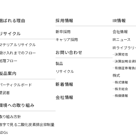
選ばれる理由
採用情報
IR情報
新卒採用
会社情報
リサイクル
キャリア採用
IRニュース
マテリアルリサイクル
IRライブラリ
お問い合わせ
受け入れまでのフロー
決算短信
処理フロー
決算説明会資
製品
有価証券報告
リサイクル
製品案内
株式
株式情報
新着情報
パーティクルボード
株主総会
壁武者
株価情報
会社情報
環境への取り組み
取り組み方針
数字で見る二酸化炭素排出抑制量
SDGs